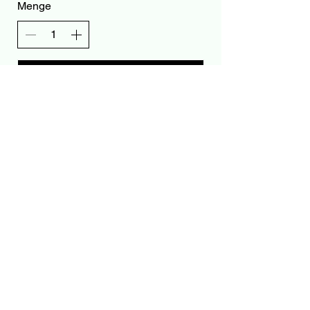
Menge
Kostenpflichtig bestellen
Impressum
AGB
Datenschutz