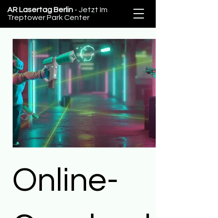
AR Lasertag Berlin
- Jetzt Im
Treptower Park Center
Online-