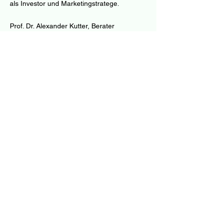
als Investor und Marketingstratege.
Prof. Dr. Alexander Kutter, Berater
Alex, Technikexperte und Professor, berät
uns mit seinem Wissen in immersiven
Technologien.
Impressum
AGB
Datenschutz