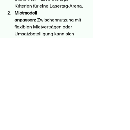
Kriterien für eine Lasertag-Arena.
Mietmodell 
anpassen:
 Zwischennutzung mit 
flexiblen Mietverträgen oder 
Umsatzbeteiligung kann sich 
lohnen.
Kooperation mit Freizeit-
Anbietern:
 AR Lasertag Berlin 
bietet erprobte Konzepte und 
schnelle Umsetzungszeiten.
Marketingvorteile nutzen:
 Eine 
Lasertag-Arena zieht neue 
Zielgruppen an, belebt die 
Umgebung und steigert die 
Standortattraktivität.
Fazit
Leerstehende Einkaufszentren, 